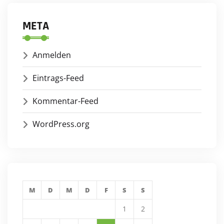
META
Anmelden
Eintrags-Feed
Kommentar-Feed
WordPress.org
M
D
M
D
F
S
S
1
2